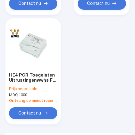
Uitrustingsoem van
Contact nu
Contact nu
de
Buikwaterzuchttest
HE4 PCR Toegelaten
Uitrustingenwwhs FIA
Rapid Quantitative
Prijs:
negotiable
Test Kit OEM in real
MOQ:
1000
time
Ontvang de meest recente Prijs
Contact nu