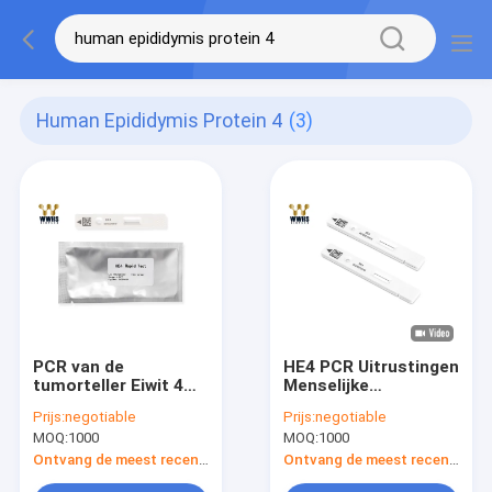
Human Epididymis Protein 4
(3)
PCR van de
HE4 PCR Uitrustingen
tumorteller Eiwit 4
Menselijke
Uitrusting In real
Epididymale Eiwit
Prijs:
negotiable
Prijs:
negotiable
time van de
Inheemse Proteïne 4
MOQ:
1000
MOQ:
1000
Uitrustingen de
in real time van
Menselijke Bijbal
Menselijke
Ontvang de meest recente Prijs
Ontvang de meest recente Prijs
Toegelaten de