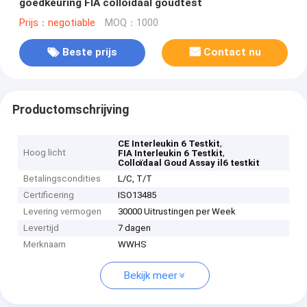
goedkeuring FIA colloïdaal goudtest
Prijs：negotiable
MOQ：1000
Beste prijs
Contact nu
Productomschrijving
,
CE Interleukin 6 Testkit
Hoog licht
,
FIA Interleukin 6 Testkit
Colloïdaal Goud Assay il6 testkit
Betalingscondities
L/C, T/T
Certificering
ISO13485
Levering vermogen
30000 Uitrustingen per Week
Levertijd
7 dagen
Merknaam
WWHS
Bekijk meer