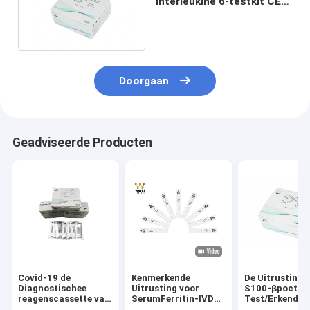
interleukine 6-testkit CE-
goedkeuring FIA colloïdaal
goudtest
Doorgaan
Geadviseerde Producten
Covid-19 de
Kenmerkende
De Uitrusting 
Diagnostischee
Uitrusting voor
S100-βpoct
reagenscassette van
SerumFerritin-IVD
Test/Erkend F
Kit Colloidal Gold IVD
van de
Rapid Antigen