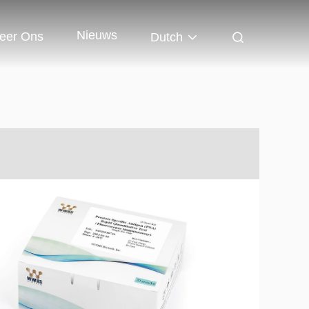
Nieuws
eer Ons
Dutch