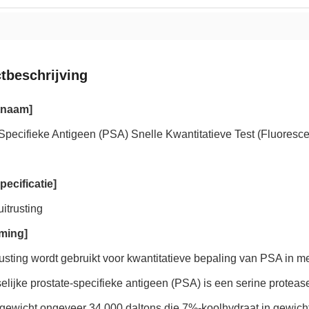
tbeschrijving
tnaam]
 Specifieke Antigeen (PSA) Snelle Kwantitatieve Test (Fluores
pecificatie]
uitrusting
ming]
usting wordt gebruikt voor kwantitatieve bepaling van PSA in m
lijke prostate-specifieke antigeen (PSA) is een serine proteas
ewicht ongeveer 34.000 daltons die 7%-koolhydraat in gewicht 