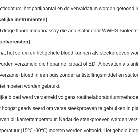
tiedatum, het partijaantal en de vervaldatum worden getoond i
elijke instrumenten]
0 droge fluoroimmunoassay die analisator door WWHS Biotech w
oefvereisten]
ma, het serum en het gehele bloed kunnen als steekproeven wor
rden verzameld die heparine, citraat of EDTA bevatten als ant
 verzamel bloed in een buis zonder antistollingsmiddel en sta
iet moeten worden gebruikt.
lijke bloed werd verzameld volgens routinelaboratoriummethod
 hoogst geadviseerd om verse steekproeven te gebruiken in pla
even bij kamertemperatuur. Nadat de steekproeven werden verza
peratuur (15℃~30℃) moeten worden voltooid. Het gehele blo