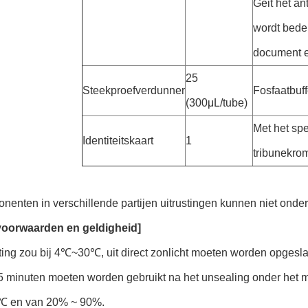
Geit het an
wordt bede
document e
25
Steekproefverdunner
Fosfaatbuff
(300μL/tube)
Met het spe
Identiteitskaart
1
tribunekr
enten in verschillende partijen uitrustingen kunnen niet onder
oorwaarden en geldigheid]
ting zou bij 4℃~30℃, uit direct zonlicht moeten worden opgesl
 minuten moeten worden gebruikt na het unsealing onder het mi
 en van 20% ~ 90%.