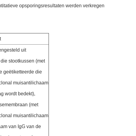
ntitatieve opsporingsresultaten werden verkregen
t
ngesteld uit
 die stootkussen (met
e geëtiketteerde die
onal muisantilichaam
g wordt bedekt),
losemembraan (met
onal muisantilichaam
haam van IgG van de