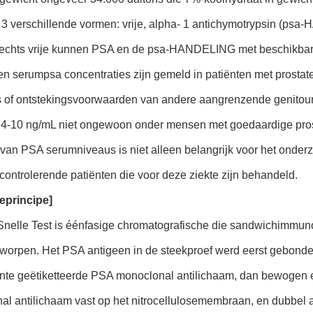
 3 verschillende vormen: vrije, alpha- 1 antichymotrypsin (ps
echts vrije kunnen PSA en de psa-HANDELING met beschikba
 serumpsa concentraties zijn gemeld in patiënten met prostate
is of ontstekingsvoorwaarden van andere aangrenzende genitour
4-10 ng/mL niet ongewoon onder mensen met goedaardige prosta
van PSA serumniveaus is niet alleen belangrijk voor het onderz
controlerende patiënten die voor deze ziekte zijn behandeld.
ieprincipe]
nelle Test is éénfasige chromatografische die sandwichimmun
tworpen. Het PSA antigeen in de steekproef werd eerst gebond
ente geëtiketteerde PSA monoclonal antilichaam, dan bewoge
al antilichaam vast op het nitrocellulosemembraan, en dubbe