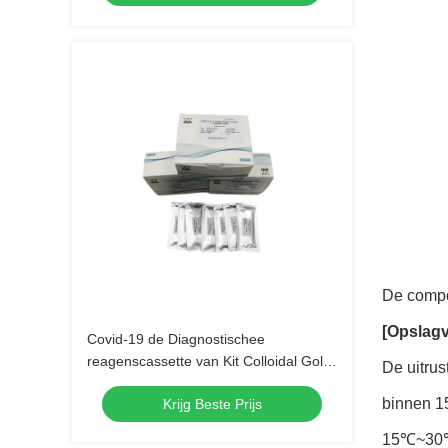
De compon
[Opslagv
Covid-19 de Diagnostischee
reagenscassette van Kit Colloidal Gold
De uitrus
IVD van de Antigeen Snelle Test
binnen 15
Krijg Beste Prijs
15℃~30℃