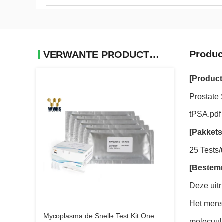
Produc
VERWANTE PRODUCTEN
[Produc
Prostate
tPSA.pdf
[Pakkets
25 Tests/
[Bestem
Deze uitr
Het mense
Mycoplasma de Snelle Test Kit One
molecuulg