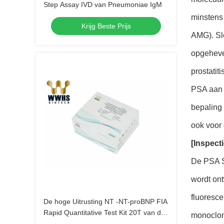
Step Assay IVD van Pneumoniae IgM
minstens
Krijg Beste Prijs
AMG). Sl
opgeheven
prostatit
PSA aan 
bepaling 
ook voor 
[Inspect
De PSA S
wordt on
fluoresc
De hoge Uitrusting NT -NT-proBNP FIA
Rapid Quantitative Test Kit 20T van de
monoclon
Stabiliteitspoct Test