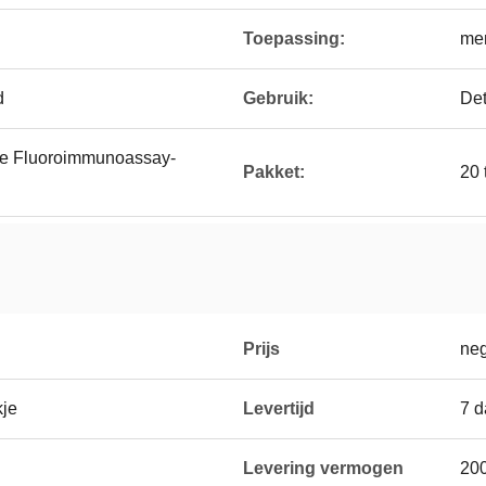
Toepassing:
men
d
Gebruik:
Det
e Fluoroimmunoassay-
Pakket:
20 
Prijs
neg
kje
Levertijd
7 
Levering vermogen
200