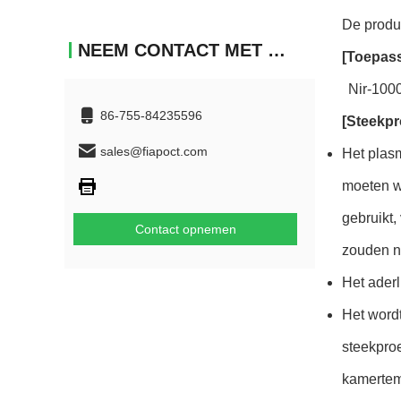
De produc
NEEM CONTACT MET ONS OP
[Toepass
Nir-100
86-755-84235596
[Steekpr
sales@fiapoct.com
Het plas
moeten wo
gebruikt,
Contact opnemen
zouden n
Het ader
Het wordt
steekpro
kamertem