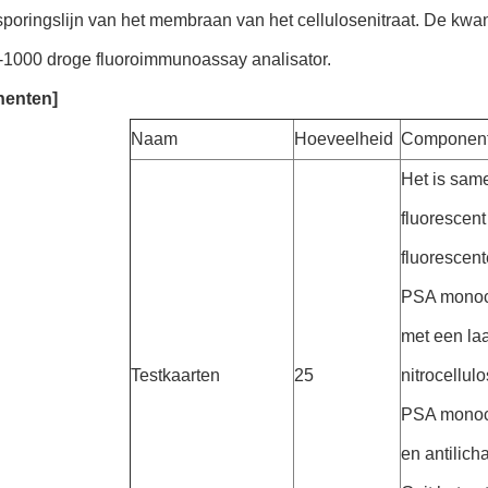
sporingslijn van het membraan van het cellulosenitraat. De kwa
-1000 droge fluoroimmunoassay analisator.
enten]
Naam
Hoeveelheid
Componen
Het is same
fluorescent
fluorescent
PSA monocl
met een laa
Testkaarten
25
nitrocellu
PSA monocl
en antilic