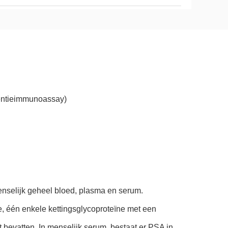
centieimmunoassay)
enselijk geheel bloed, plasma en serum.
e, één enkele kettingsglycoproteïne met een
bevatten. In menselijk serum, bestaat er PSA in