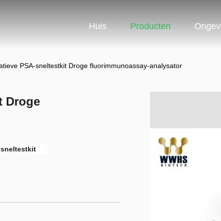
Huis
Producten
Ongev
atieve PSA-sneltestkit Droge fluorimmunoassay-analysator
t Droge
sneltestkit