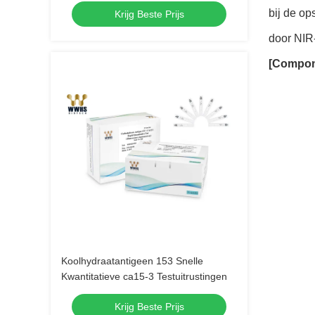
bij de op
Krijg Beste Prijs
door NIR
[Compon
Koolhydraatantigeen 153 Snelle
Kwantitatieve ca15-3 Testuitrustingen
Krijg Beste Prijs