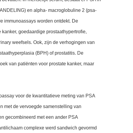
a-HANDELING) en alpha- macroglobuline 2 (psa-
re immunoassays worden ontdekt. De
 kanker, goedaardige prostaathypertrofie,
inary weefsels. Ook, zijn de verhogingen van
athyperplasia (BPH) of prostatitis. De
oek van patiënten voor prostate kanker, maar
oassay voor de kwantitatieve meting van PSA
en met de vervoegde samenstelling van
n en gecombineerd met een ander PSA
l antilichaam complexe werd sandwich gevormd