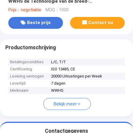
WWHS de Technologie van de breed-
Waaierdiagnostiek
Prijs：negotiable
MOQ：1000
Beste prijs
Contact nu
Productomschrijving
Betalingscondities
L/C, T/T
Certificering
ISO 13485, CE
Levering vermogen
20000 Uitrustingen per Week
Levertijd
7 dagen
Merknaam
WWHS
Bekijk meer
Contactgegevens