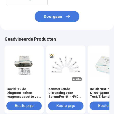
Doorgaan
Geadviseerde Producten
Covid-19 de
Kenmerkende
De Uitrusting 
Diagnostischee
Uitrusting voor
S100-βpoct
reagenscassette van
SerumFerritin-IVD
Test/Erkend F
Kit Colloidal Gold IVD
van de
Rapid Antigen
van de Antigeen
Testuitrusting
Kit ISO 13485
Beste prijs
Beste prijs
Beste pri
Snelle Test
Beschikbare Bloed
Kenmerkende