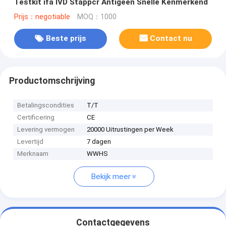
Testkit ifa IVD Stappcr Antigeen Snelle Kenmerkend
Prijs：negotiable
MOQ：1000
Beste prijs
Contact nu
Productomschrijving
Betalingscondities
T/T
Certificering
CE
Levering vermogen
20000 Uitrustingen per Week
Levertijd
7 dagen
Merknaam
WWHS
Bekijk meer
Contactgegevens