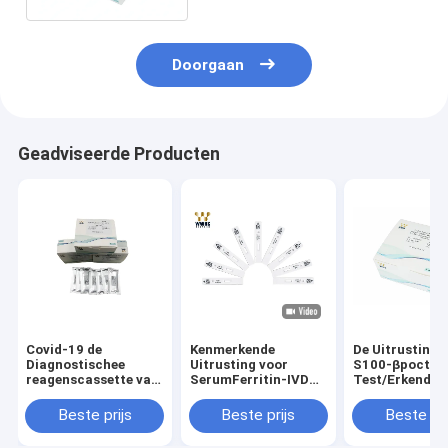
Doorgaan
Geadviseerde Producten
Covid-19 de
Kenmerkende
De Uitrusting 
Diagnostischee
Uitrusting voor
S100-βpoct
reagenscassette van
SerumFerritin-IVD
Test/Erkend F
Kit Colloidal Gold IVD
van de
Rapid Antigen
van de Antigeen
Testuitrusting
Kit ISO 13485
Beste prijs
Beste prijs
Beste pri
Snelle Test
Beschikbare Bloed
Kenmerkende