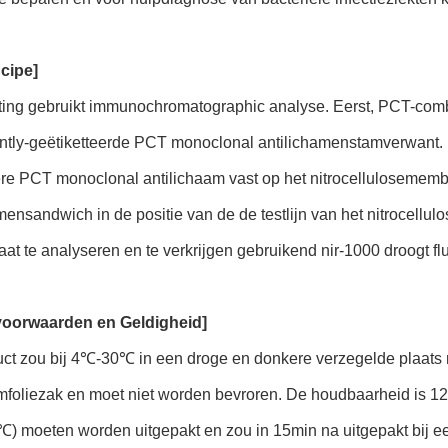
ncipe]
ting gebruikt immunochromatographic analyse. Eerst, PCT-combi
ently-geëtiketteerde PCT monoclonal antilichamenstamverwant. D
re PCT monoclonal antilichaam vast op het nitrocellulosemem
mensandwich in de positie van de de testlijn van het nitrocellu
taat te analyseren en te verkrijgen gebruikend nir-1000 droogt 
voorwaarden en Geldigheid]
uct zou bij 4℃-30℃ in een droge en donkere verzegelde plaat
mfoliezak en moet niet worden bevroren. De houdbaarheid is 12
) moeten worden uitgepakt en zou in 15min na uitgepakt bij ee