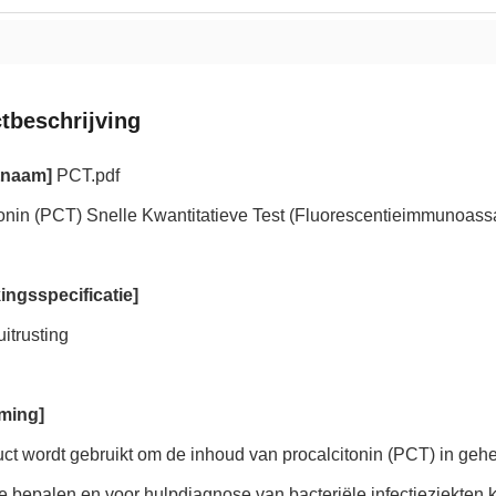
tbeschrijving
tnaam]
PCT.pdf
tonin (PCT) Snelle Kwantitatieve Test (Fluorescentieimmunoass
ingsspecificatie]
uitrusting
ming]
ct wordt gebruikt om de inhoud van procalcitonin (PCT) in geh
e bepalen en voor hulpdiagnose van bacteriële infectieziekten kl