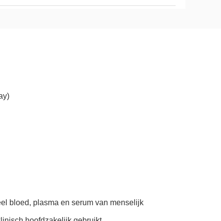
ay)
eel bloed, plasma en serum van menselijk
inisch hoofdzakelijk gebruikt.