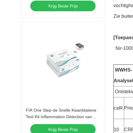
vochtigh
Krijg Beste Prijs
Zie buite
[Toepass
Nir-100
WWHS-
Analysel
Ontsteki
cat#.
Prod
FIA One Step-de Snelle Kwantitatieve
Test Kit Inflammation Detection van
PCT
Krijg Beste Prijs
10
CRP