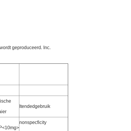
ordt geproduceerd. Inc.
nische
Itendedgebruik
ier
nonspecficity
P<10mg>