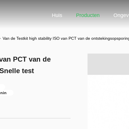
Huis
Producten
Ongev
>
Van de Testkit high stability ISO van PCT van de ontstekingsopsporing
O van PCT van de
Snelle test
onin