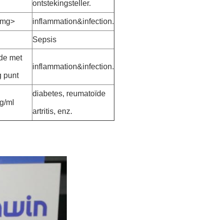
ontstekingsteller.
0mg>
inflammation&infection.
Sepsis
fde met
inflammation&infection.
g punt
diabetes, reumatoïde
g/ml
artritis, enz.