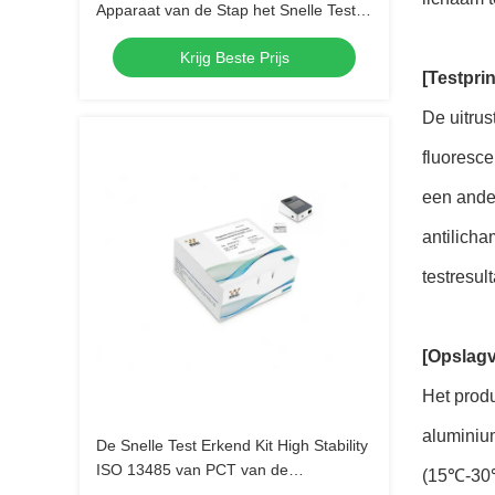
Apparaat van de Stap het Snelle Test
met Fluorescentieimmunoassay
Krijg Beste Prijs
Analisator
[Testpri
De uitrus
fluoresc
een ande
antilicha
testresul
[Opslag
Het prod
aluminiu
De Snelle Test Erkend Kit High Stability
ISO 13485 van PCT van de
(15℃-30℃
ontstekingsopsporing