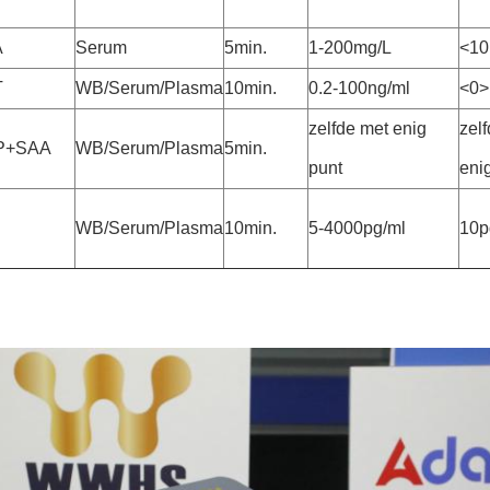
A
Serum
5min.
1-200mg/L
<1
T
WB/Serum/Plasma
10min.
0.2-100ng/ml
<0>
zelfde met enig
zel
P+SAA
WB/Serum/Plasma
5min.
punt
eni
WB/Serum/Plasma
10min.
5-4000pg/ml
10p