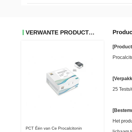
Produc
VERWANTE PRODUCTEN
[Produc
Procalci
[Verpakk
25 Tests/
[Bestem
Het produ
PCT Één van Ce Procalcitonin
lichaam t