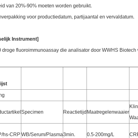
eid van 20%-90% moeten worden gebruikt.
nverpakking voor productiedatum, partijaantal en vervaldatum.
elijk Instrument]
0 droge fluoroimmunoassay die analisator door WWHS Biotech w
ijst
ng
Kli
uctartikel
Specimen
Reactietijd
Maatregelenwaaier
Waa
/hs-CRP
WB/Serum/Plasma
3min.
0.5-200mg/L
CR