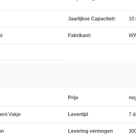
Jaarlijkse Capaciteit:
10 
st
Fabrikant:
WW
Prijs
neg
ment Vakje
Levertijd
7 
on
Levering vermogen
300