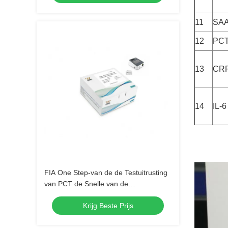
11
SA
12
PC
13
CR
14
IL-6
FIA One Step-van de de Testuitrusting
van PCT de Snelle van de
opslagprocalcitonin gemakkelijke
Krijg Beste Prijs
Snelle Kwantitatieve Test