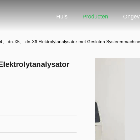
Huis
Producten
Ongev
、 dn-X5、 dn-X6 Elektrolytanalysator met Gesloten Systeemmachin
ektrolytanalysator