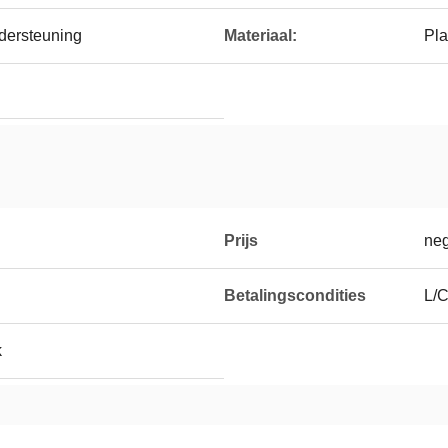
dersteuning
Materiaal:
Pla
Prijs
neg
Betalingscondities
L/C
k