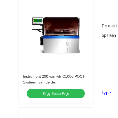
De elekt
opslaan.
Instrument 200 van wh-C1000 POCT
Systeem van de de
Steekproefverwerking van Tests/H het
type
Krijg Beste Prijs
Automatische