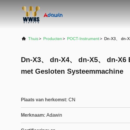
Thuis
>
Producten
>
POCT-Instrument
>
Dn-X3、 dn-X4
Dn-X3、 dn-X4、 dn-X5、 dn-X6 El
met Gesloten Systeemmachine
Plaats van herkomst:
CN
Merknaam:
Adawin