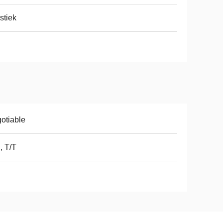
stiek
otiable
, T/T