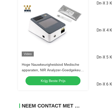
Dn-X 3 K
Dn-X 4 K
Video
Dn-X 5 K
Hoge Nauwkeurigheidsivd Medische
apparaten, NIR Analyzer-Goedgekeurd
Ce
Krijg Beste Prijs
Dn-X 6 K
NEEM CONTACT MET ONS OP