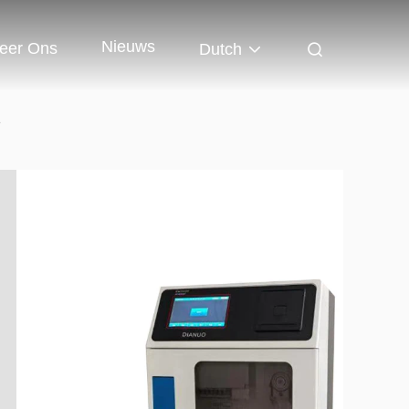
Nieuws
eer Ons
Dutch
e