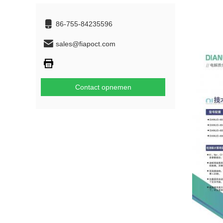
86-755-84235596
sales@fiapoct.com
Contact opnemen