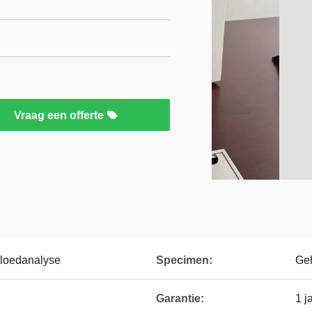
Vraag een offerte
bloedanalyse
Specimen:
Geh
Garantie:
1 j