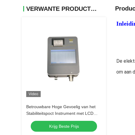
Produc
VERWANTE PRODUCTEN
Inleidi
De elekt
om aan d
Video
Betrouwbare Hoge Gevoelig van het
Stabiliteitspoct Instrument met LCD
touch screen
Krijg Beste Prijs