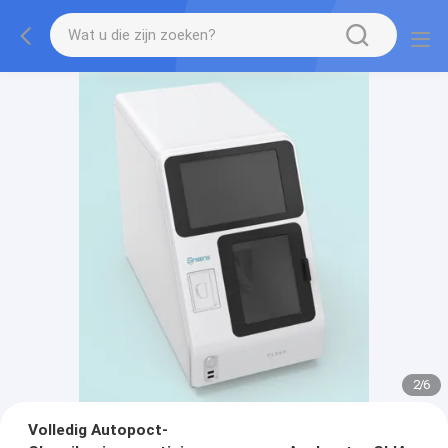
2
/
6
Volledig Autopoct-