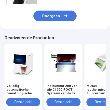
Doorgaan
Geadviseerde Producten
Volledig
Instrument 200 van
MD601
automatische
wh-C1000 POCT
isothermische
hematologische
Systeem van de de
Fluorescentie
analysator
Steekproefverwerking
Systeem Open
van Tests/H het
Ontworpen Ho
Beste prijs
Beste prijs
Beste pri
Automatische
Gevoeligheid