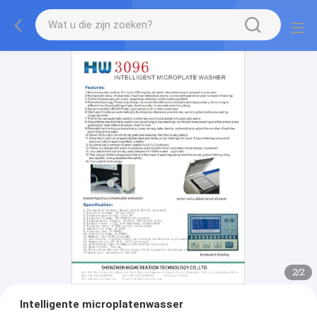
2
/
2
Intelligente microplatenwasser