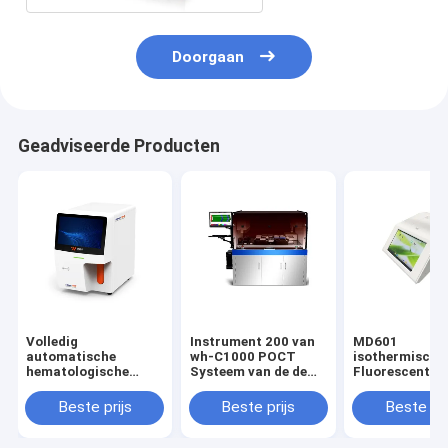
Doorgaan
Geadviseerde Producten
Volledig
Instrument 200 van
MD601
automatische
wh-C1000 POCT
isothermische
hematologische
Systeem van de de
Fluorescentie
analysator
Steekproefverwerking
Systeem Open
van Tests/H het
Ontworpen Ho
Beste prijs
Beste prijs
Beste pri
Automatische
Gevoeligheid