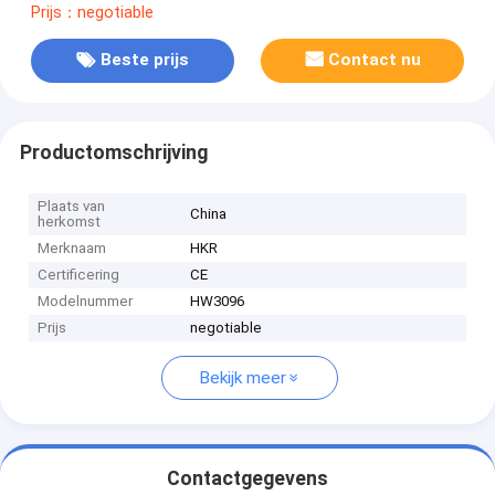
Prijs：negotiable
Beste prijs
Contact nu
Productomschrijving
Plaats van
China
herkomst
Merknaam
HKR
Certificering
CE
Modelnummer
HW3096
Prijs
negotiable
Bekijk meer
Contactgegevens