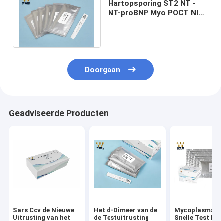
Hartopsporing ST2 NT -
NT-proBNP Myo POCT NIR
FIA Rapid Quantitative
Test Analyzer
Doorgaan
Geadviseerde Producten
Sars Cov de Nieuwe
Het d-Dimeer van de
Mycoplasma d
Uitrusting van het
de Testuitrusting
Snelle Test Kit