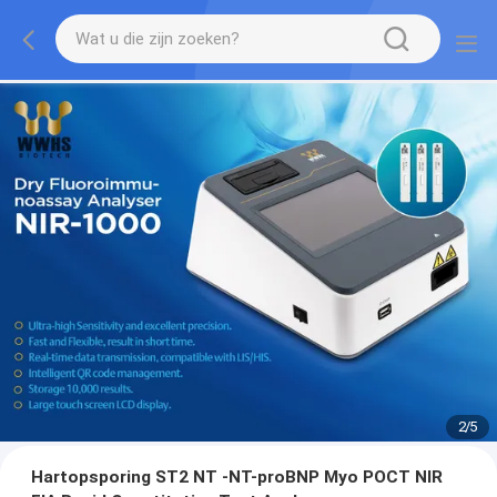
2
/
5
Hartopsporing ST2 NT -NT-proBNP Myo POCT NIR