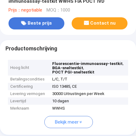
immunoassay-testkit WWHS FIA POCT IVD
Prijs：negotiable
MOQ：1000
Beste prijs
Contact nu
Productomschrijving
,
Fluorescentie-immunoassay-testkit
Hoog licht
,
BGA-sneltestkit
POCT PGI-sneltestkit
Betalingscondities
L/C, T/T
Certificering
ISO 13485, CE
Levering vermogen
30000 Uitrustingen per Week
Levertijd
10 dagen
Merknaam
WWHS
Bekijk meer