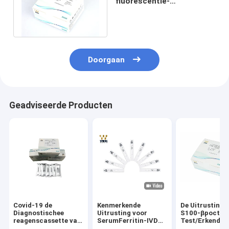
fluorescentie-
immunoassay-testkit
WWHS FIA POCT IVD
Doorgaan
Geadviseerde Producten
Covid-19 de
Kenmerkende
De Uitrusting 
Diagnostischee
Uitrusting voor
S100-βpoct
reagenscassette van
SerumFerritin-IVD
Test/Erkend F
Kit Colloidal Gold IVD
van de
Rapid Antigen