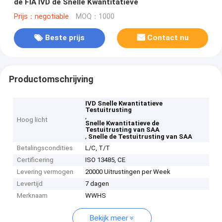
de FIA IVD de Snelle Kwantitatieve
Prijs：negotiable
MOQ：1000
Beste prijs
Contact nu
Productomschrijving
IVD Snelle Kwantitatieve
Testuitrusting
,
Hoog licht
Snelle Kwantitatieve de
Testuitrusting van SAA
,
Snelle de Testuitrusting van SAA
Betalingscondities
L/C, T/T
Certificering
ISO 13485, CE
Levering vermogen
20000 Uitrustingen per Week
Levertijd
7 dagen
Merknaam
WWHS
Bekijk meer