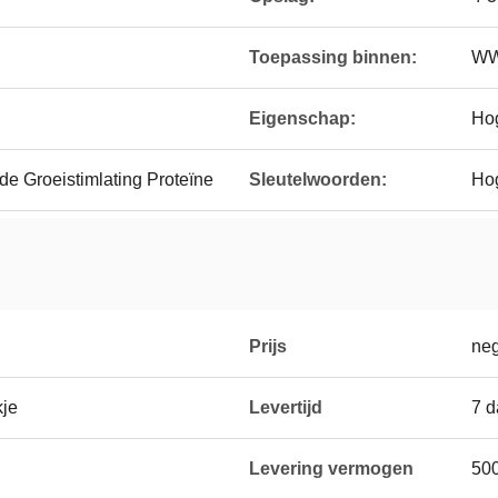
Toepassing binnen:
WW
Eigenschap:
Ho
e Groeistimlating Proteïne
Sleutelwoorden:
Hog
Prijs
neg
kje
Levertijd
7 
Levering vermogen
500