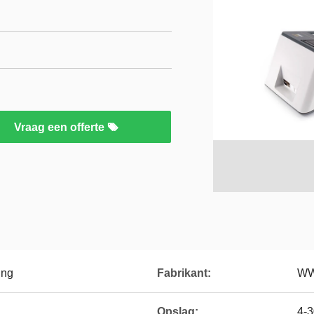
Vraag een offerte
ing
Fabrikant:
WW
Opslag:
4-