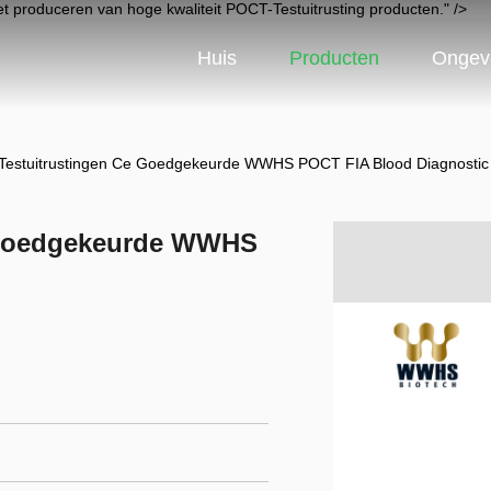
het produceren van hoge kwaliteit POCT-Testuitrusting producten." />
Huis
Producten
Ongev
 Testuitrustingen Ce Goedgekeurde WWHS POCT FIA Blood Diagnostic
e Goedgekeurde WWHS