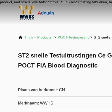
product, met strikte kwaliteitscontrole POCT-Testuitrusting fabrieken, 
Thuis
>
Producten
>
POCT-Testuitrusting
>
ST2 snelle
ST2 snelle Testuitrustingen C
POCT FIA Blood Diagnostic
Plaats van herkomst:
CN
Merknaam:
WWHS