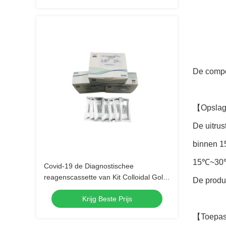
De compon
【Opslag
De uitrus
binnen 15
15℃~30℃
Covid-19 de Diagnostischee
reagenscassette van Kit Colloidal Gold
De produc
IVD van de Antigeen Snelle Test
Krijg Beste Prijs
【Toepass