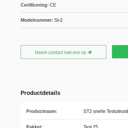
Certificering:
CE
Modelnummer:
St-2
Neem contact met ons op
Productdetails
Productnaam:
ST2 snelle Testuitrust
Pakket:
Test 25