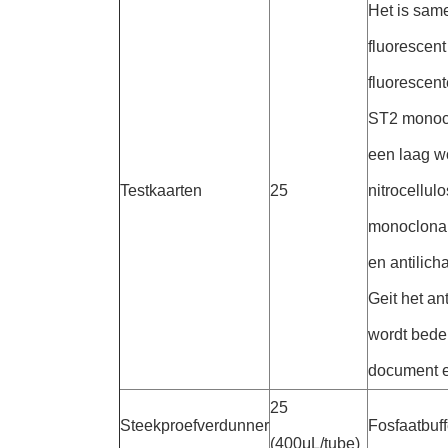
Het is same
fluorescent
fluorescent
ST2 monocl
een laag wo
Testkaarten
25
nitrocellu
monoclonal
en antilic
Geit het an
wordt bede
document e
25
Steekproefverdunner
Fosfaatbuff
(400μL/tube)