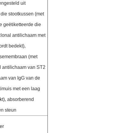
ngesteld uit
 die stootkussen (met
e geëtiketteerde die
onal antilichaam met
rdt bedekt),
losemembraan (met
 antilichaam van ST2
haam van IgG van de
timuis met een laag
kt), absorberend
n steun
er