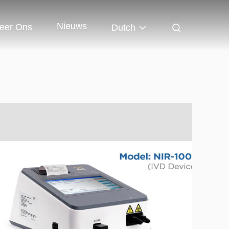
Nieuws
eer Ons
Dutch