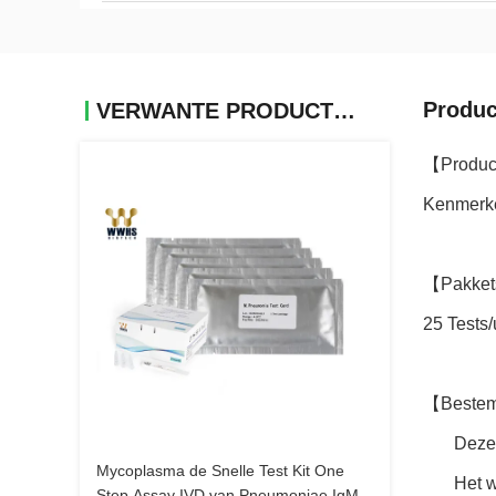
Produc
VERWANTE PRODUCTEN
【Produ
Kenmerke
【Pakkets
25 Tests/
【Beste
Deze 
Mycoplasma de Snelle Test Kit One
Het w
Step Assay IVD van Pneumoniae IgM