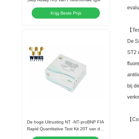
evalu
Krijg Beste Prijs
【Tes
De Sn
ST2 w
fluo
antil
bij d
verkr
【Co
De hoge Uitrusting NT -NT-proBNP FIA
Rapid Quantitative Test Kit 20T van de
Stabiliteitspoct Test