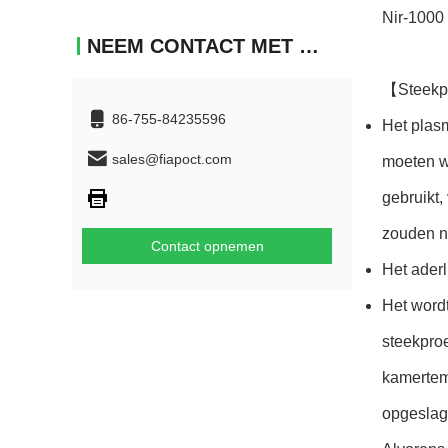
Nir-1000
NEEM CONTACT MET ONS OP
【Steekp
86-755-84235596
Het plas
sales@fiapoct.com
moeten wo
gebruikt,
zouden n
Contact opnemen
Het ader
Het wordt
steekpro
kamertem
opgeslag