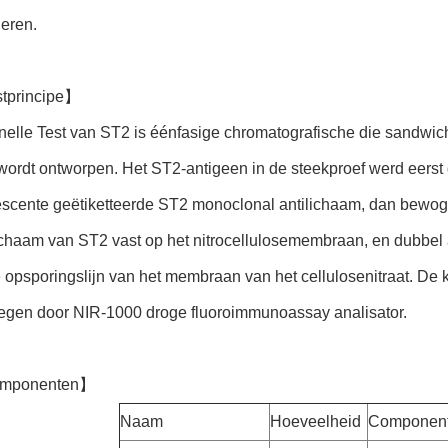
eren.
tprincipe】
elle Test van ST2 is éénfasige chromatografische die sandwi
ordt ontworpen. Het ST2-antigeen in de steekproef werd eers
rescente geëtiketteerde ST2 monoclonal antilichaam, dan bew
ichaam van ST2 vast op het nitrocellulosemembraan, en dubbe
e opsporingslijn van het membraan van het cellulosenitraat. De
egen door NIR-1000 droge fluoroimmunoassay analisator.
mponenten】
Naam
Hoeveelheid
Componen