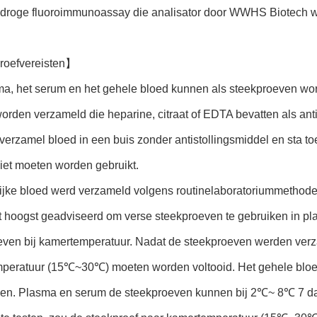
 droge fluoroimmunoassay die analisator door WWHS Biotech w
roefvereisten】
ma, het serum en het gehele bloed kunnen als steekproeven wor
rden verzameld die heparine, citraat of EDTA bevatten als ant
 verzamel bloed in een buis zonder antistollingsmiddel en sta
iet moeten worden gebruikt.
lijke bloed werd verzameld volgens routinelaboratoriummethod
 hoogst geadviseerd om verse steekproeven te gebruiken in pla
even bij kamertemperatuur. Nadat de steekproeven werden verza
peratuur (15℃~30℃) moeten worden voltooid. Het gehele blo
en. Plasma en serum de steekproeven kunnen bij 2℃~ 8℃ 7 d