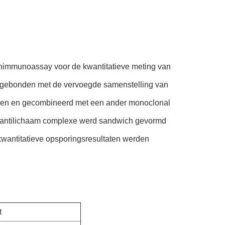
chimmunoassay voor de kwantitatieve meting van
t gebonden met de vervoegde samenstelling van
ogen en gecombineerd met een ander monoclonal
l antilichaam complexe werd sandwich gevormd
 kwantitatieve opsporingsresultaten werden
t