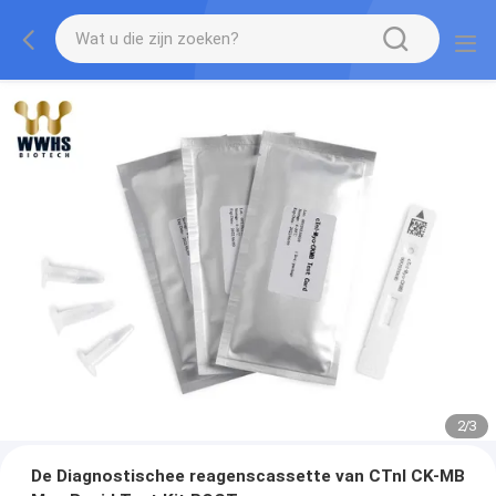
2
/
3
De Diagnostischee reagenscassette van CTnI CK-MB