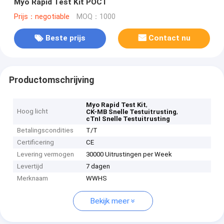
Myo Rapid Test Kit POCT
Prijs：negotiable
MOQ：1000
Beste prijs
Contact nu
Productomschrijving
,
Myo Rapid Test Kit
Hoog licht
,
CK-MB Snelle Testuitrusting
cTnI Snelle Testuitrusting
Betalingscondities
T/T
Certificering
CE
Levering vermogen
30000 Uitrustingen per Week
Levertijd
7 dagen
Merknaam
WWHS
Bekijk meer