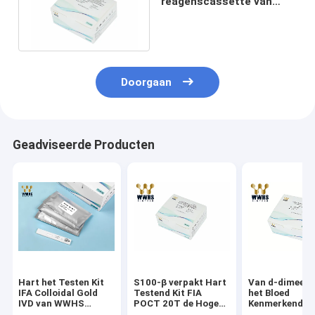
reagenscassette van
CTnI CK-MB Myo Rapid
Test Kit POCT
Doorgaan
Geadviseerde Producten
Hart het Testen Kit
S100-β verpakt Hart
Van d-dimeer S
IFA Colloidal Gold
Testend Kit FIA
het Bloed
IVD van WWHS
POCT 20T de Hoge
Kenmerkende
Kenmerkend D-
Goedkeuring van
uitrusting Test