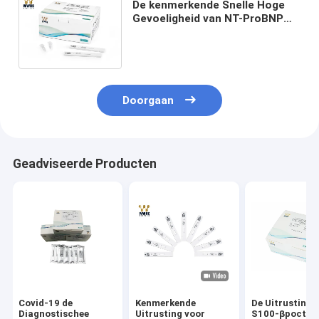
De kenmerkende Snelle Hoge
Gevoeligheid van NT-ProBNP
van
Bloedonderzoekuitrustingen in
geheel bloed, plasma en serum
Doorgaan
Geadviseerde Producten
Covid-19 de
Kenmerkende
De Uitrusting 
Diagnostischee
Uitrusting voor
S100-βpoct