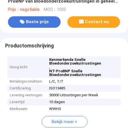
ProBNP van Bloedonderzoekuitrustingen in geheel
bloed, plasma en serum
Prijs：negotiable
MOQ：1000
Beste prijs
Contact nu
Productomschrijving
Kenmerkende Snelle
Bloedonderzoekuitrustingen
Hoog licht
,
NT-ProBNP Snelle
Bloedonderzoekuitrustingen
Betalingscondities
L/C, T/T
Certificering
ISO13485
Levering vermogen
30000 Uitrustingen per Week
Levertijd
10 dagen
Merknaam
WWHS
Bekijk meer