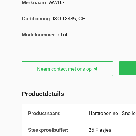
Merknaam:
WWHS
Certificering:
ISO 13485, CE
Modelnummer:
cTnI
Neem contact met ons op
Productdetails
Productnaam:
Harttroponine I Snelle
Steekproefbuffer:
25 Flesjes