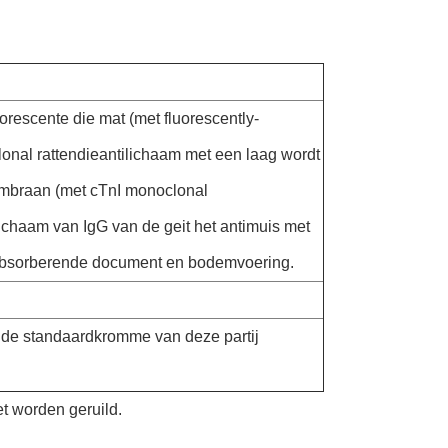
uorescente die mat (met fluorescently-
lonal rattendieantilichaam met een laag wordt
embraan (met cTnI monoclonal
lichaam van IgG van de geit het antimuis met
 absorberende document en bodemvoering.
g de standaardkromme van deze partij
et worden geruild.