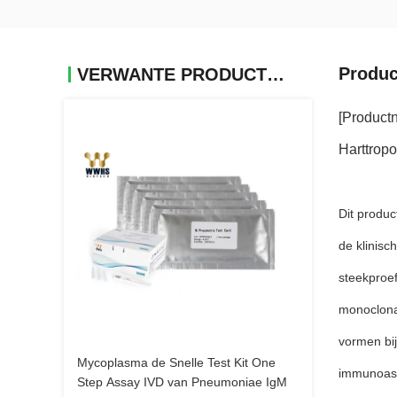
Produc
VERWANTE PRODUCTEN
[Product
Harttropo
Dit produc
de klinisc
steekproe
monoclona
vormen bij
Mycoplasma de Snelle Test Kit One
immunoass
Step Assay IVD van Pneumoniae IgM