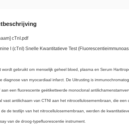
tbeschrijving
naam]
cTnI.pdf
nine I (cTnI) Snelle Kwantitatieve Test (Fluorescentieimmunoa
t wordt gebruikt om menselijk geheel bloed, plasma en Serum Harttropo
he diagnose van myocardiaal infarct. De Uitrusting is immunochromatogr
f aan een fluorescente geëtiketteerde monoclonal antilichamenstamver
l vast antilichaam van CTNI aan het nitrocellulosemembraan, die ee
 de de testlijn van het nitrocellulosemembraan, werden de kwantitatie
ay van de droog-typefluorescentie instrument.