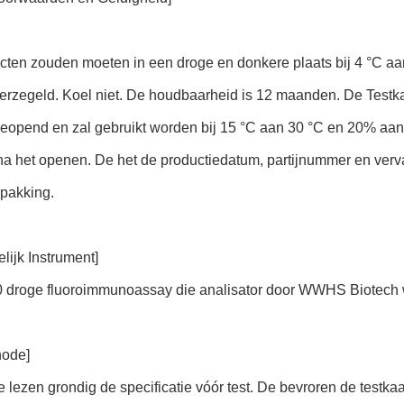
cten zouden moeten in een droge en donkere plaats bij 4 °C aa
erzegeld. Koel niet. De houdbaarheid is 12 maanden. De Testkaa
eopend en zal gebruikt worden bij 15 °C aan 30 °C en 20% aan
na het openen. De het de productiedatum, partijnummer en ver
rpakking.
lijk Instrument]
0 droge fluoroimmunoassay die analisator door WWHS Biotech w
hode]
e lezen grondig de specificatie vóór test. De bevroren de testk