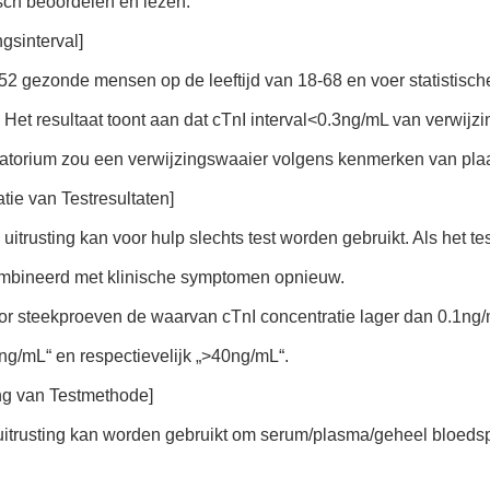
sch beoordelen en lezen.
ngsinterval]
2 gezonde mensen op de leeftijd van 18-68 en voer statistische
Het resultaat toont aan dat cTnI interval<0.3ng/mL van verwijzi
ratorium zou een verwijzingswaaier volgens kenmerken van plaa
tatie van Testresultaten]
 uitrusting kan voor hulp slechts test worden gebruikt. Als het te
mbineerd met klinische symptomen opnieuw.
or steekproeven de waarvan cTnI concentratie lager dan 0.1ng/m
ng/mL“ en respectievelijk „>40ng/mL“.
ng van Testmethode]
uitrusting kan worden gebruikt om serum/plasma/geheel bloeds