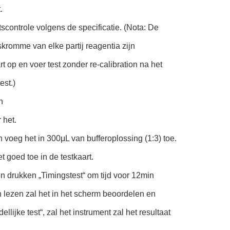
.
scontrole volgens de specificatie. (Nota: De
kromme van elke partij reagentia zijn
 op en voer test zonder re-calibration na het
est.)
n
 het.
oeg het in 300μL van bufferoplossing (1:3) toe.
 goed toe in de testkaart.
n drukken „Timingstest“ om tijd voor 12min
n lezen zal het in het scherm beoordelen en
lijke test“, zal het instrument zal het resultaat