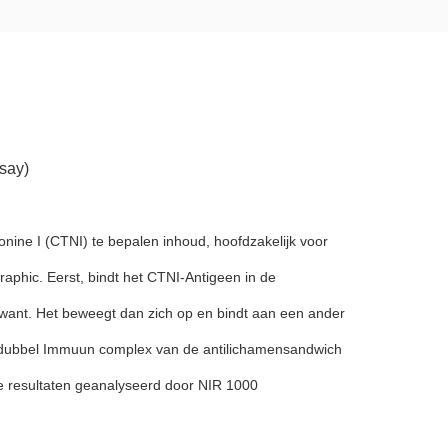
ssay)
nine I (CTNI) te bepalen inhoud, hoofdzakelijk voor
aphic. Eerst, bindt het CTNI-Antigeen in de
want. Het beweegt dan zich op en bindt aan een ander
n dubbel Immuun complex van de antilichamensandwich
ve resultaten geanalyseerd door NIR 1000