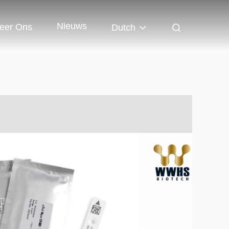
Nieuws
eer Ons
Dutch