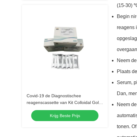
(15-30) 
Begin nir
reagens i
opgeslage
overgaan 
Neem de 
Plaats de
Serum, p
Dan, meng
Covid-19 de Diagnostischee
reagenscassette van Kit Colloidal Gold
Neem de t
IVD van de Antigeen Snelle Test
automatis
Krijg Beste Prijs
tonen. Of