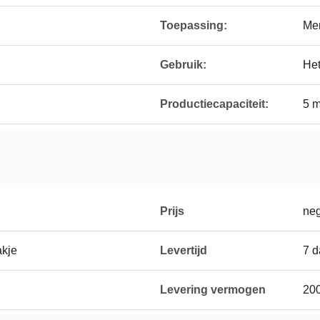
Toepassing:
Men
Gebruik:
Het
Productiecapaciteit:
5 m
Prijs
neg
akje
Levertijd
7 
Levering vermogen
200