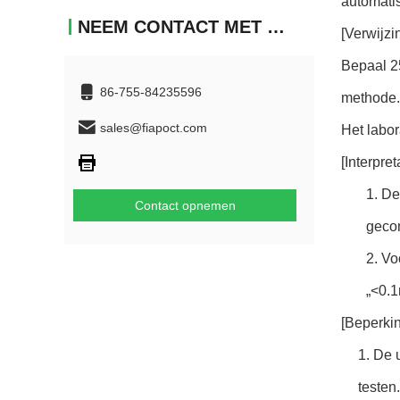
automati
NEEM CONTACT MET ONS OP
[Verwijzi
Bepaal 25
86-755-84235596
methode. 
sales@fiapoct.com
Het labo
[Interpre
1. De
Contact opnemen
geco
2. Vo
„<0.1
[Beperki
1. De 
testen.