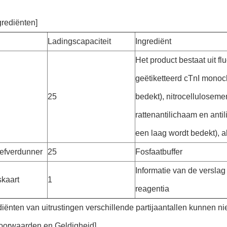
grediënten]
Ladingscapaciteit
Ingrediënt
Het product bestaat uit fl
geëtiketteerd cTnI monoc
25
bedekt), nitrocellulosem
rattenantilichaam en anti
een laag wordt bedekt),
efverdunner
25
Fosfaatbuffer
Informatie van de versla
skaart
1
reagentia
iënten van uitrustingen verschillende partijaantallen kunnen ni
oorwaarden en Geldigheid]