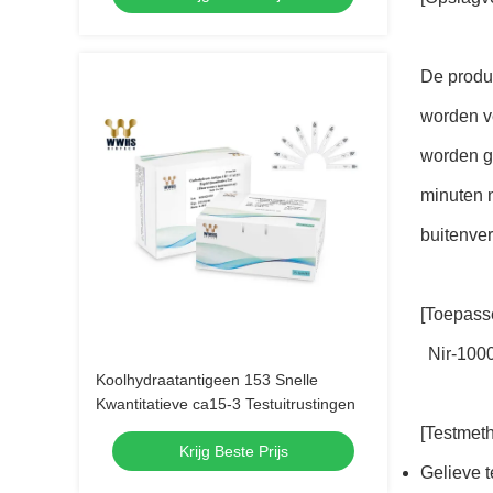
De produ
worden v
worden g
minuten 
buitenve
[Toepasse
Nir-100
Koolhydraatantigeen 153 Snelle
Kwantitatieve ca15-3 Testuitrustingen
[Testmet
Krijg Beste Prijs
Gelieve t