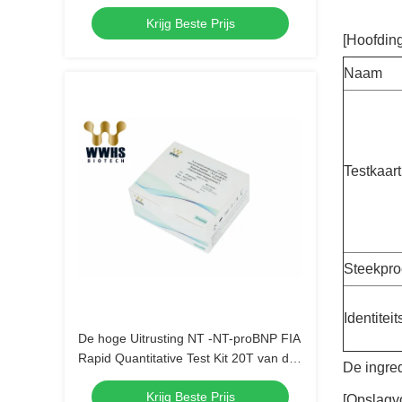
Krijg Beste Prijs
[Hoofdin
Naam
Testkaart
Steekpro
Identiteit
De hoge Uitrusting NT -NT-proBNP FIA
Rapid Quantitative Test Kit 20T van de
De ingred
Stabiliteitspoct Test
Krijg Beste Prijs
[Opslagv