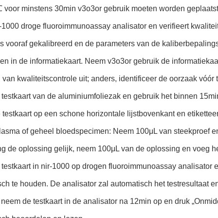
℃ voor minstens 30min v3o3or gebruik moeten worden geplaatst
-1000 droge fluoroimmunoassay analisator en verifieert kwaliteit
s vooraf gekalibreerd en de parameters van de kaliberbepalings
n in de informatiekaart. Neem v3o3or gebruik de informatiekaart
van kwaliteitscontrole uit; anders, identificeer de oorzaak vóór t
testkaart van de aluminiumfoliezak en gebruik het binnen 15mi
 testkaart op een schone horizontale lijstbovenkant en etiketteer
lasma of geheel bloedspecimen: Neem 100μL van steekproef en v
 de oplossing gelijk, neem 100μL van de oplossing en voeg het
estkaart in nir-1000 op drogen fluoroimmunoassay analisator e
ch te houden. De analisator zal automatisch het testresultaat e
 neem de testkaart in de analisator na 12min op en druk „Onmiddel