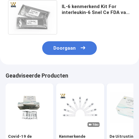
IL-6 kenmerkend Kit For
interleukin-6 Snel Ce FDA van
de Testuitrusting 25t IFA IVD
in Menselijk Geheel Bloed
Doorgaan
Geadviseerde Producten
Covid-19 de
Kenmerkende
De Uitrusting 