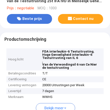
van de Testuitrusting 25t IFA IVD in Menselijk Geheel
Bloed
Prijs：negotiable
MOQ：1000
Beste prijs
Contact nu
Productomschrijving
,
FDA interleukin-6 Testuitrusting
Hoge Gevoeligheid interleukin-6
Testuitrusting van IL 6
Hoog licht
,
Van de Verwondingsil 6 van Ce Nier
de testuitrusting
Betalingscondities
T/T
Certificering
CE
Levering vermogen
20000 Uitrustingen per Week
Levertijd
7 dagen
Merknaam
WWHS
Bekijk meer