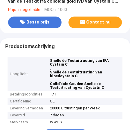
van de Testkit ifa colloidal gold IVD van Cystain C
het Snelle
Prijs：negotiable
MOQ：1000
Beste prijs
Contact nu
Productomschrijving
Snelle de Testuitrusting van IFA
Cystain C
,
Snelle de Testuitrusting van
Hoog licht
bloedcystain C
,
Colloïdale Gouden Snelle de
Testuitrusting van CystatinC
Betalingscondities
T/T
Certificering
CE
Levering vermogen
20000 Uitrustingen per Week
Levertijd
7 dagen
Merknaam
WWHS