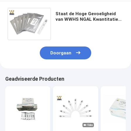
Staat de Hoge Gevoeligheid
van WWHS NGAL Kwantitatieve
Bepaling van Neutrophil
gelatinase-Associtated
Lipocalin bij
Doorgaan
Geadviseerde Producten