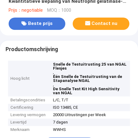
Kwantitatieve Bepaling van Neutrophil gelatinase-
Associtated Lipocalin bij
Prijs：negotiable
MOQ：1000
Beste prijs
Contact nu
Productomschrijving
Snelle de Testuitrusting 25 van NGAL
Flesjes
,
Één Snelle de Testuitrusting van de
Hoog licht
Stapanalyse NGAL
,
De Snelle Test Kit High Sensitivity
van NGAL
Betalingscondities
L/C, T/T
Certificering
ISO 13485, CE
Levering vermogen
20000 Uitrustingen per Week
Levertijd
7 dagen
Merknaam
WWHS