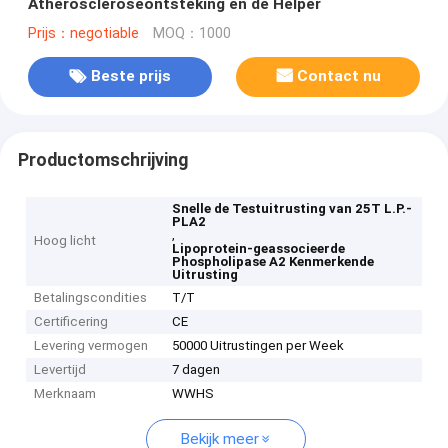
Atheroscleroseontsteking en de Helper
Prijs：negotiable
MOQ：1000
Beste prijs
Contact nu
Productomschrijving
Snelle de Testuitrusting van 25T L.P.-
PLA2
,
Hoog licht
Lipoprotein-geassocieerde
Phospholipase A2 Kenmerkende
Uitrusting
Betalingscondities
T/T
Certificering
CE
Levering vermogen
50000 Uitrustingen per Week
Levertijd
7 dagen
Merknaam
WWHS
Bekijk meer