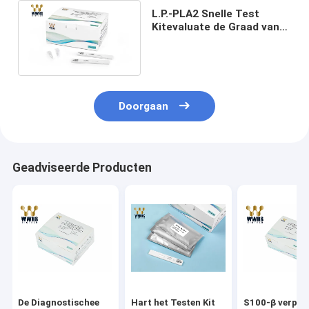
L.P.-PLA2 Snelle Test
Kitevaluate de Graad van
Atheroscleroseontsteking
en de Helper
Doorgaan
Geadviseerde Producten
De Diagnostischee
Hart het Testen Kit
S100-β verpak