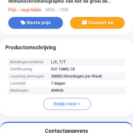
Immunochromatographic van het de groei de
Stimulatie uitgedrukte gen door WWHS
Prijs：negotiable
MOQ：1000
Beste prijs
Contact nu
Productomschrijving
Betalingscondities
L/C, T/T
Certificering
ISO 13485, CE
Levering vermogen
20000 Uitrustingen per Week
Levertijd
7 dagen
Merknaam
WWHS
Bekijk meer
Contactgegevens