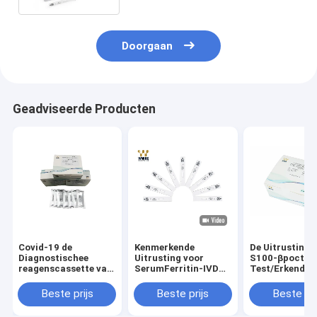
uitgedrukte gen door WWHS
Doorgaan
Geadviseerde Producten
Covid-19 de
Kenmerkende
De Uitrusting 
Diagnostischee
Uitrusting voor
S100-βpoct
reagenscassette van
SerumFerritin-IVD
Test/Erkend F
Kit Colloidal Gold IVD
van de
Rapid Antigen
van de Antigeen
Testuitrusting
Kit ISO 13485
Beste prijs
Beste prijs
Beste pri
Snelle Test
Beschikbare Bloed
Kenmerkende