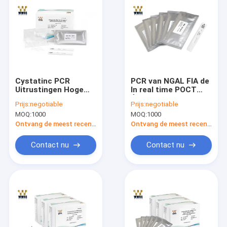
Cystatinc PCR
PCR van NGAL FIA de
Uitrustingen Hoge
In real time POCT
Gevoeligheid In real
Één van de
Prijs:
negotiable
Prijs:
negotiable
time 12 Maanden
Uitrustingenrechts
MOQ:
1000
MOQ:
1000
Houdbaarheid
Opslag Hoge
Nauwkeurig van de
Ontvang de meest recente Prijs
Ontvang de meest recente Prijs
Stapanalyse
Contact nu
Contact nu
Huis
Producten
Ongeveer ons