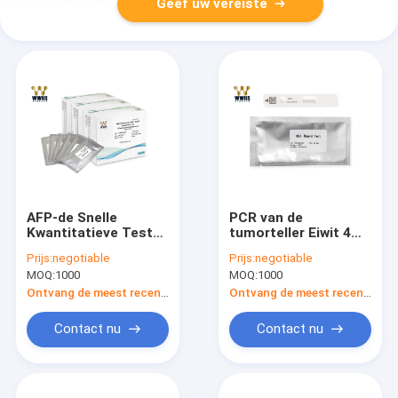
Geef uw vereiste
AFP-de Snelle
PCR van de
Kwantitatieve Test
tumorteller Eiwit 4
Kit Fluorescence
Uitrusting In real
Prijs:
negotiable
Prijs:
negotiable
Immunoassay van de
time van de
MOQ:
1000
MOQ:
1000
Tumorteller
Uitrustingen de
Menselijke Bijbal
Ontvang de meest recente Prijs
Ontvang de meest recente Prijs
Contact nu
Contact nu