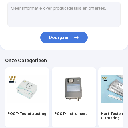
Troponine I Uitrusting
HbA1c Snelle Testuitrusting
Schildklierhormoon T3 T4
Doorgaan
De Uitrusting van de vruchtbaarheidstest
PCR Uitrustingen in real time
Onze Categorieën
Covid-19 Reagensuitrustingen
Medische laboratoriumverbruiksgoederen
Het Middel van het virusvervoer
Uitrusting van de antigeen de Snelle Test
POCT-Testuitrusting
POCT-instrument
Hart Testende
Uitrusting