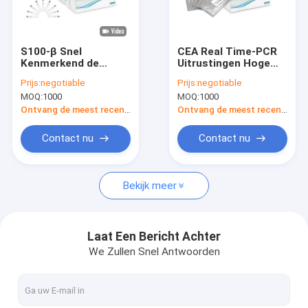
Fabrieksreis
Kwaliteitscontrole
S100-β Snel
CEA Real Time-PCR
Kenmerkend de
Uitrustingen Hoge
Contacteer ons
Uitrustingen
Nauwkeurigheid 25
Prijs:
negotiable
Prijs:
negotiable
Colloïdaal Goud van
Flesjessteekproef
MOQ:
1000
MOQ:
1000
de Testcassette
voor
Verzoek om een Citaat
POCT
Tumoropsporing
Ontvang de meest recente Prijs
Ontvang de meest recente Prijs
News
Contact nu
Contact nu
Bekijk meer
POCT-Testuitrusting
POCT-instrument
Laat Een Bericht Achter
We Zullen Snel Antwoorden
Hart Testende Uitrusting
Snelle de Testuitrusting van PCT