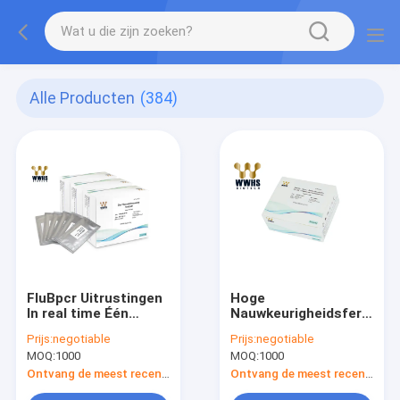
Alle Producten
(384)
FluBpcr Uitrustingen
Hoge
In real time Één
Nauwkeurigheidsferritin
Pakket van FIA Rapid
Testuitrusting, IVD
Prijs:
negotiable
Prijs:
negotiable
Quantitative Test Kit
Analyse Één Stappcr
MOQ:
1000
MOQ:
1000
20T van de
Kit For Medical
Stapanalyse
Ontvang de meest recente Prijs
Ontvang de meest recente Prijs