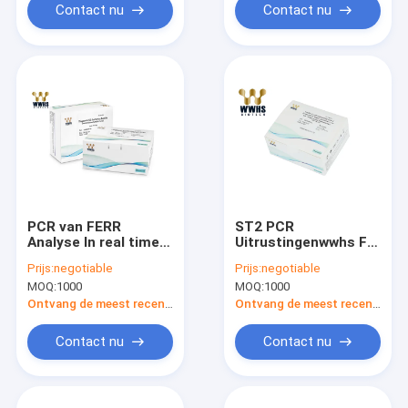
Contact nu
Contact nu
PCR van FERR
ST2 PCR
Analyse In real time
Uitrustingenwwhs FIA
van de de
Rapid Quantitative
Prijs:
negotiable
Prijs:
negotiable
Testuitrusting 25T
Test Kit 20T Analyse
MOQ:
1000
MOQ:
1000
POCT van de
in real time
Uitrustingenfia IVD
Ontvang de meest recente Prijs
Ontvang de meest recente Prijs
de Snelle
Kwantitatieve
Contact nu
Contact nu