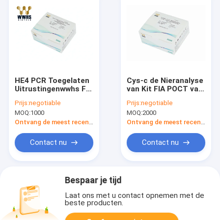
HE4 PCR Toegelaten
Cys-c de Nieranalyse
Uitrustingenwwhs FIA
van Kit FIA POCT van
Rapid Quantitative
de Verwondings
Prijs:
negotiable
Prijs:
negotiable
Test Kit OEM in real
Snelle Kwantitatieve
MOQ:
1000
MOQ:
2000
time
Test
Ontvang de meest recente Prijs
Ontvang de meest recente Prijs
Contact nu
Contact nu
Bespaar je tijd
Laat ons met u contact opnemen met de
beste producten.