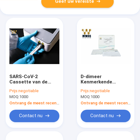
Geef uw vereiste
SARS-CoV-2
D-dimeer
Cassette van de
Kenmerkende
antigeen de Snelle
Uitrustingen In vitro
Prijs:
negotiable
Prijs:
negotiable
Test/Immunoassay
Kenmerkend IFA
MOQ:
1000
MOQ:
1000
van de de
Colloidal Gold POCT
Analysefluorescentie
Ontvang de meest recente Prijs
Ontvang de meest recente Prijs
van Kit FIA POCT
Contact nu
Contact nu