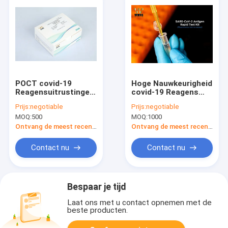
POCT covid-19
Hoge Nauwkeurigheid
Reagensuitrustingen
covid-19 Reagens
SARS-Cov-2 de
Snelle Test
Prijs:
negotiable
Prijs:
negotiable
Snelle Uitrusting van
Uitrustingen/SARS-
MOQ:
500
MOQ:
1000
de Antilichamentest
CoV-2 Kit Antigen
Colloidal Gold
Ontvang de meest recente Prijs
Ontvang de meest recente Prijs
Contact nu
Contact nu
Bespaar je tijd
Laat ons met u contact opnemen met de
beste producten.