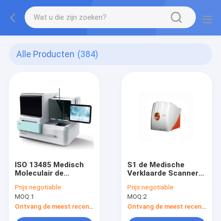
Alle Producten
(384)
ISO 13485 Medisch
S1 de Medische
Moleculair de
Verklaarde Scanner
Opsporingswerkstation
ISO 13485 van
Prijs:
negotiable
Prijs:
negotiable
van
Biochip van
MOQ:
1
MOQ:
2
Laboratoriumverbruiksgoederen
Laboratoriumverbruiksg
Ontvang de meest recente Prijs
Ontvang de meest recente Prijs