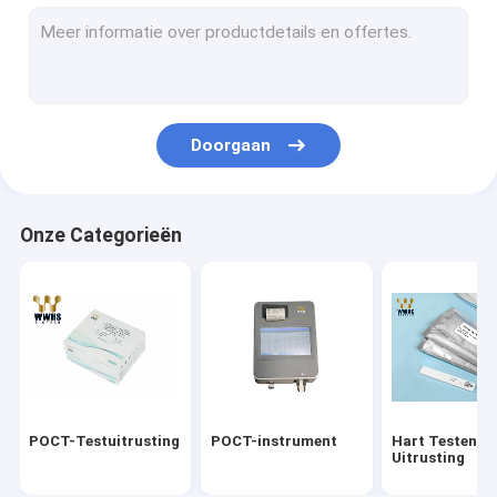
Troponine I Uitrusting
HbA1c Snelle Testuitrusting
Schildklierhormoon T3 T4
Doorgaan
De Uitrusting van de vruchtbaarheidstest
PCR Uitrustingen in real time
Onze Categorieën
Covid-19 Reagensuitrustingen
Medische laboratoriumverbruiksgoederen
Het Middel van het virusvervoer
Uitrusting van de antigeen de Snelle Test
POCT-Testuitrusting
POCT-instrument
Hart Testende
Uitrusting