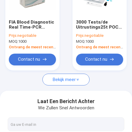
Fabrieksreis
Kwaliteitscontrole
FIA Blood Diagnostic
3000 Tests/de
Real Time-PCR
Uitrustings25t POCT
Contacteer ons
Uitrustingen Alpha
IVD Analyse van de
Prijs:
negotiable
Prijs:
negotiable
Fetoprotein Test Kit
Dagc Reactieve
MOQ:
1000
MOQ:
1000
Eiwittest
Verzoek om een Citaat
Ontvang de meest recente Prijs
Ontvang de meest recente Prijs
News
Contact nu
Contact nu
Bekijk meer
POCT-Testuitrusting
POCT-instrument
Laat Een Bericht Achter
We Zullen Snel Antwoorden
Hart Testende Uitrusting
Snelle de Testuitrusting van PCT