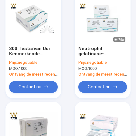
300 Tests/van Uur
Neutrophil
Kenmerkende
gelatinase-
Uitrustingen/HE4
associtated lipocalin
Prijs:
negotiable
Prijs:
negotiable
Snelle Testuitrusting
Één Cassette van de
MOQ:
1000
MOQ:
1000
In vitro voor
Stap FOB- Snelle
Ziektediagnose
Test PCR
Ontvang de meest recente Prijs
Ontvang de meest recente Prijs
Uitrustingen
Contact nu
Contact nu
Huis
Producten
Ongeveer ons