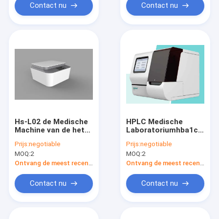
Contact nu
Contact nu
Hs-L02 de Medische
HPLC Medische
Machine van de het
Laboratoriumhba1c
Laboratoriumanalysator
Analysator
Prijs:
negotiable
Prijs:
negotiable
van
MOQ:
2
MOQ:
2
Laboratoriumverbruiksgoederen
voor POC-
Ontvang de meest recente Prijs
Ontvang de meest recente Prijs
Diagnostiek
Contact nu
Contact nu