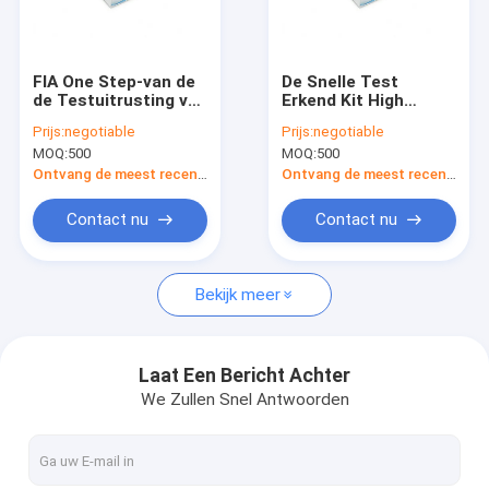
Fabrieksreis
Kwaliteitscontrole
FIA One Step-van de
De Snelle Test
de Testuitrusting van
Erkend Kit High
Contacteer ons
PCT de Snelle van de
Stability ISO 13485
Prijs:
negotiable
Prijs:
negotiable
opslagprocalcitonin
van PCT van de
MOQ:
500
MOQ:
500
gemakkelijke Snelle
ontstekingsopsporing
Verzoek om een Citaat
Kwantitatieve Test
Ontvang de meest recente Prijs
Ontvang de meest recente Prijs
News
Contact nu
Contact nu
Bekijk meer
POCT-Testuitrusting
POCT-instrument
Laat Een Bericht Achter
We Zullen Snel Antwoorden
Hart Testende Uitrusting
Snelle de Testuitrusting van PCT