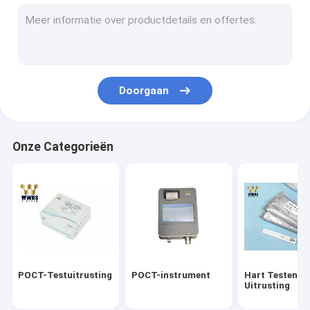
Troponine I Uitrusting
HbA1c Snelle Testuitrusting
Schildklierhormoon T3 T4
Doorgaan
De Uitrusting van de vruchtbaarheidstest
PCR Uitrustingen in real time
Onze Categorieën
Covid-19 Reagensuitrustingen
Medische laboratoriumverbruiksgoederen
Het Middel van het virusvervoer
Uitrusting van de antigeen de Snelle Test
POCT-Testuitrusting
POCT-instrument
Hart Testende
Uitrusting