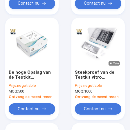
Contact nu
Contact nu
De hoge Opslag van
Steekproef van de
de Testkit
Testkit vitro
immunochromatographic
diagnosis in the van
Prijs:
negotiable
Prijs:
negotiable
assay diagnostic
Procalcitoninpct
MOQ:
500
MOQ:
1000
rechts van
combineert de Snelle
Gevoeligheidspct
met fluorescently-
Ontvang de meest recente Prijs
Ontvang de meest recente Prijs
Snelle
Geëtiketteerd
Contact nu
Contact nu