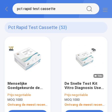
Pct Rapid Test Cassette
(53)
Menselijke
De Snelle Test Kit
Goedgekeurde de
Vitro Diagnosis Used
Stapanalyse ISO
Clinically van
Prijs:
negotiable
Prijs:
negotiable
13485 van PCT FIA
Procalcitoninpct
MOQ:
1000
MOQ:
1000
Rapid Test Cassette
voor Hulpdiagnose
One
Ontvang de meest recente Prijs
Ontvang de meest recente Prijs