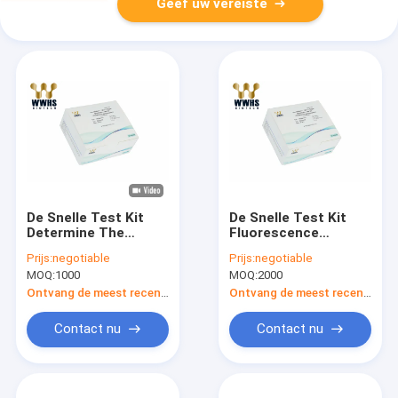
Geef uw vereiste
De Snelle Test Kit
De Snelle Test Kit
Determine The
Fluorescence
Content Of
Immunoassay Test
Prijs:
negotiable
Prijs:
negotiable
Procalcitonin van
Cassette van PCT
MOQ:
1000
MOQ:
2000
Procalcitoninpct
voor Hulpdiagnose
Ontvang de meest recente Prijs
Ontvang de meest recente Prijs
Contact nu
Contact nu