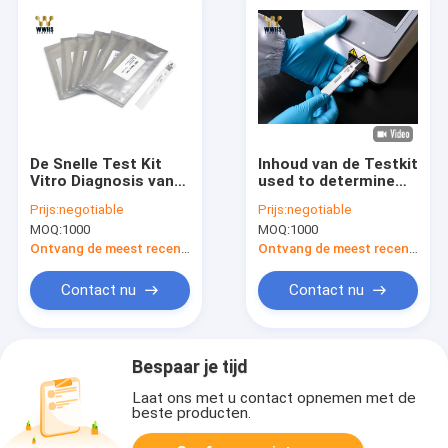
De Snelle Test Kit
Inhoud van de Testkit
Vitro Diagnosis van
used to determine
Procalcitoninpct 12
the van
Prijs:
negotiable
Prijs:
negotiable
Maanden Garantie
Procalcitoninpct de
MOQ:
1000
MOQ:
1000
Snelle van
Procalcitonin (PCT)
Ontvang de meest recente Prijs
Ontvang de meest recente Prijs
in Geheel
Bloedplasma en
Contact nu
Contact nu
Serum
Bespaar je tijd
Laat ons met u contact opnemen met de
beste producten.