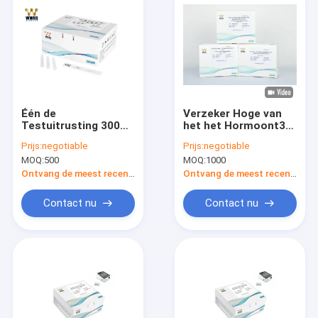
Één de
Verzeker Hoge van
Testuitrusting 300
het het Hormoont3
van de
Antigeen van de
Prijs:
negotiable
Prijs:
negotiable
Stapvruchtbaarheid
Stabiliteitsschildklier
MOQ:
500
MOQ:
1000
Tests/Cassette van
Snelle de
de Uuramh de Snelle
Testcassette
Ontvang de meest recente Prijs
Ontvang de meest recente Prijs
Test
Contact nu
Contact nu
Huis
Producten
Ongeveer ons