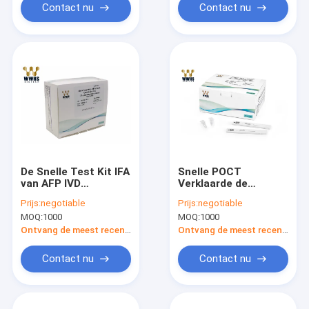
Contact nu
Contact nu
De Snelle Test Kit IFA
Snelle POCT
van AFP IVD
Verklaarde de
POCT/Colloïdale
Testuitrusting 20-
Prijs:
negotiable
Prijs:
negotiable
Gouden
35000pg/ml
MOQ:
1000
MOQ:
1000
Reagenscassette
ISO13485 van NT -
voor Tumortellers
NT-proBNP
Ontvang de meest recente Prijs
Ontvang de meest recente Prijs
Contact nu
Contact nu