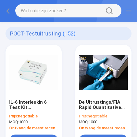
POCT-Testuitrusting
(152)
IL-6 Interleukin 6
De Uitrustings/FIA
Test Kit
Rapid Quantitative
Inflammation
Test Kit 20T IVD
Prijs:
negotiable
Prijs:
negotiable
Detection 800
Analyse van de
MOQ:
1000
MOQ:
1000
Tests/uur 25
T3poct Test
Testpakket
Ontvang de meest recente Prijs
Ontvang de meest recente Prijs