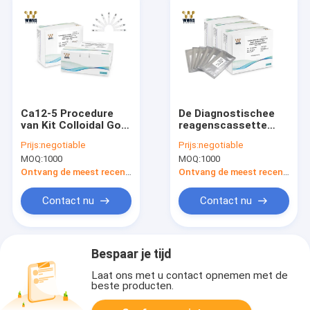
Ca12-5 Procedure
De Diagnostischee
van Kit Colloidal Gold
reagenscassette
POCT van de
20T van WWHS CEA
Prijs:
negotiable
Prijs:
negotiable
antigeentest de
Rapid Quantitative
MOQ:
1000
MOQ:
1000
Kenmerkende
Test POCT
Eenvoudige
Ontvang de meest recente Prijs
Ontvang de meest recente Prijs
Contact nu
Contact nu
Bespaar je tijd
Laat ons met u contact opnemen met de
beste producten.