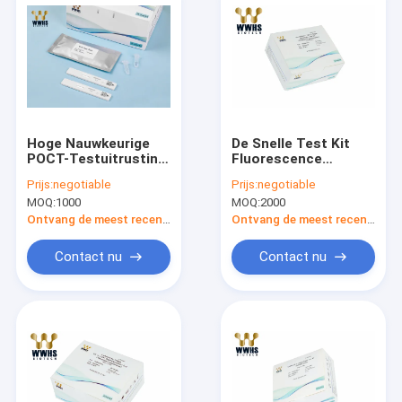
Hoge Nauwkeurige
De Snelle Test Kit
POCT-Testuitrusting
Fluorescence
IL-6 Kenmerkend FIA
Immunoassay Test
Prijs:
negotiable
Prijs:
negotiable
Rapid Quantitative
Cassette van PCT
MOQ:
1000
MOQ:
2000
Test Kit
Ontvang de meest recente Prijs
Ontvang de meest recente Prijs
Contact nu
Contact nu
Huis
Producten
Ongeveer ons