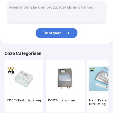
Troponine I Uitrusting
HbA1c Snelle Testuitrusting
Schildklierhormoon T3 T4
Doorgaan
De Uitrusting van de vruchtbaarheidstest
PCR Uitrustingen in real time
Onze Categorieën
Covid-19 Reagensuitrustingen
Medische laboratoriumverbruiksgoederen
Het Middel van het virusvervoer
Uitrusting van de antigeen de Snelle Test
POCT-Testuitrusting
POCT-instrument
Hart Testende
Uitrusting