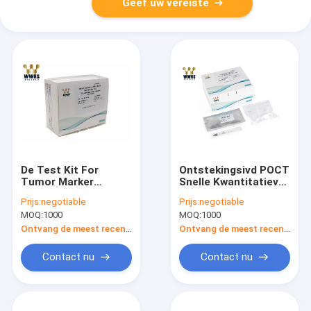
Geef uw vereiste
De Test Kit For
Ontstekingsivd POCT
Tumor Marker
Snelle Kwantitatieve
Detection van AFP
Test Kit One Step
Prijs:
negotiable
Prijs:
negotiable
Alpha Fetoprotein
Assay
MOQ:
1000
MOQ:
1000
POCT
Ontvang de meest recente Prijs
Ontvang de meest recente Prijs
Contact nu
Contact nu