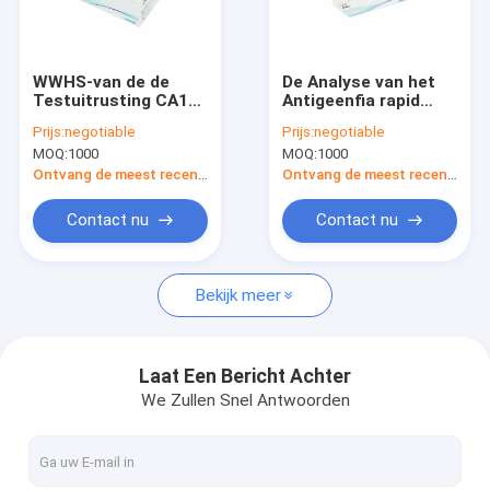
Fabrieksreis
Kwaliteitscontrole
WWHS-van de de
De Analyse van het
Testuitrusting CA125
Antigeenfia rapid
Contacteer ons
van de Analysefia
quantitative test kit
Prijs:
negotiable
Prijs:
negotiable
POCT Goedkeuring
POCT van WWHS
MOQ:
1000
MOQ:
1000
van de Testce de
SARS-CoV-2
Verzoek om een Citaat
Snelle
Ontvang de meest recente Prijs
Ontvang de meest recente Prijs
News
Contact nu
Contact nu
Bekijk meer
POCT-Testuitrusting
POCT-instrument
Laat Een Bericht Achter
We Zullen Snel Antwoorden
Hart Testende Uitrusting
Snelle de Testuitrusting van PCT